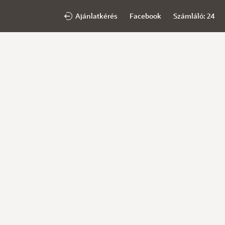
Ajánlatkérés
Facebook
Számláló: 24
t szavatosságot vállaljuk, csakúgy, mint a felhasznált
esetén.
ettségünk van, így a szavatossági igénnyel 2 éven belül lehet